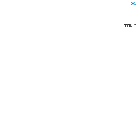
Про
ТПК С