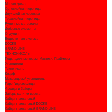
Мягкая кровля
Однослойная черепица
Двухслойная черепица
Трехслойная черепица
Рулонные материалы
Доборные элементы
Ондулин
Водосточная система
DÖCKE
GRAND LINE
ТЕХНОНИКОЛЬ
Подкладочные ковры, Мастики, Праймеры
Утеплители
Технониколь
Кнауф
Межвенцовый утеплитель
Паро-Гидроизоляция
Фасады и Заборы
Заборы калитки ворота
Сайдинг виниловый
Сайдинг виниловый DOCKE
Сайдинг виниловый GRAND LINE