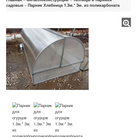
садовые
»
Парник Хлебница 1.3м.* 3м. из поликарбоната