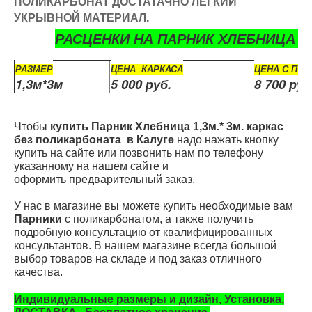
ПОЛИКАРБОНАТ ДОСТАТАЧНО ЛЕГКИЙ
УКРЫВНОЙ МАТЕРИАЛ.
РАСЦЕНКИ НА ПАРНИК ХЛЕБНИЦА с 
РАЗМЕР
ЦЕНА КАРКАСА
ЦЕНА С ПО
1,3м*3м
5 000 руб.
8 700 руб
Чтобы
купить Парник Хлебница 1,3м.* 3м. каркас
без поликарбоната
в Калуге
надо нажать кнопку
купить на сайте или позвонить нам по телефону
указанному на нашем сайте и
оформить предварительный заказ.
У нас в магазине вы можете купить необходимые вам
Парники
с поликарбонатом, а также получить
подробную консультацию от квалифицированных
консультантов. В нашем магазине всегда большой
выбор товаров на складе и под заказ отличного
качества.
Индивидуальные размеры и дизайн, Установка,