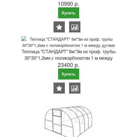
10990 р.
поликарбоната 1 м между дугами
Купить
Теплица "СТАНДАРТ" 6м*3м из проф. трубы
30*30*1,2мм с поликарбонатом 1 м между
23400 р.
дугами
Купить